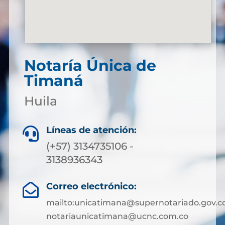
Notaría Única de
Timaná
Huila
Líneas de atención:

(+57) 3134735106 -
3138936343
Correo electrónico:

mailto:unicatimana@supernotariado.gov.c
notariaunicatimana@ucnc.com.co