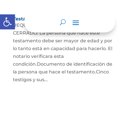
Abrir barra de herramientas
Testamento Cerrado
REQUISITOS PARA EL TESTAMENTO
CERRADO: La persona que hace este
testamento debe ser mayor de edad y por
lo tanto está en capacidad para hacerlo. El
notario verificara esta
condición.Documento de identificación de
la persona que hace el testamento.Cinco
testigos y sus...