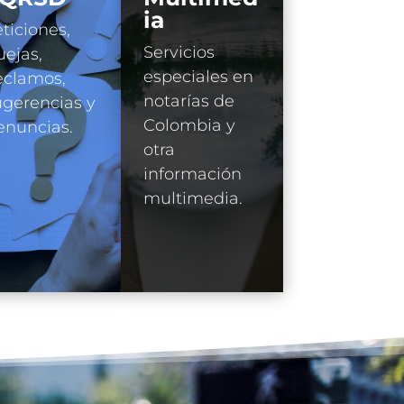
ia
ticiones,
Servicios
ejas,
especiales en
eclamos,
notarías de
gerencias y
Colombia y
enuncias.
otra
información
multimedia.