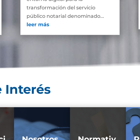
transformación del servicio
público notarial denominado...
leer más
 Interés
ci
Nosotros
Normativ
P