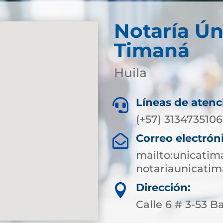
Notaría Ún
Timaná
Huila
Líneas de atenc

(+57) 3134735106
Correo electrón

mailto:unicati
notariaunicati
Dirección:

Calle 6 # 3-53 B