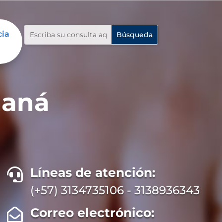
cia
maná
Líneas de atención:

(+57) 3134735106 - 3138936343
Correo electrónico:
