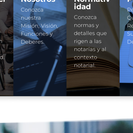
idad
Conozca
Pe
Conozca
nuestra
Qu
normas y
Misión, Visión,
R
detalles que
Funciones y
Su
n
rigen a las
Deberes.
D
e
notarías y al
d.
contexto
notarial.