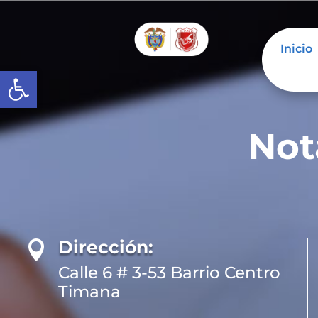
Inicio
Abrir barra de herramientas
Not
Dirección:

Calle 6 # 3-53 Barrio Centro
Timana