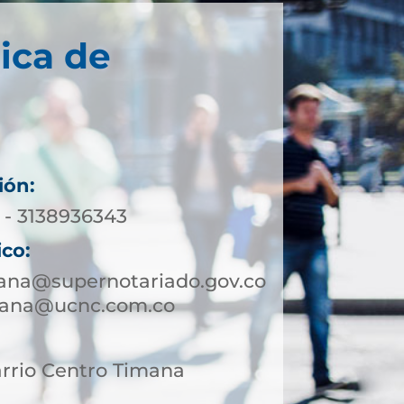
ica de
ión:
 - 3138936343
ico:
mana@supernotariado.gov.co
mana@ucnc.com.co
arrio Centro Timana