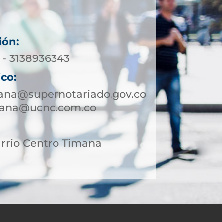
ión:
 - 3138936343
ico:
mana@supernotariado.gov.co
mana@ucnc.com.co
arrio Centro Timana