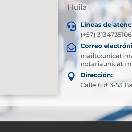
Huila
Líneas de atenc

(+57) 3134735106
Correo electrón

mailto:unicati
notariaunicati
Dirección:

Calle 6 # 3-53 B