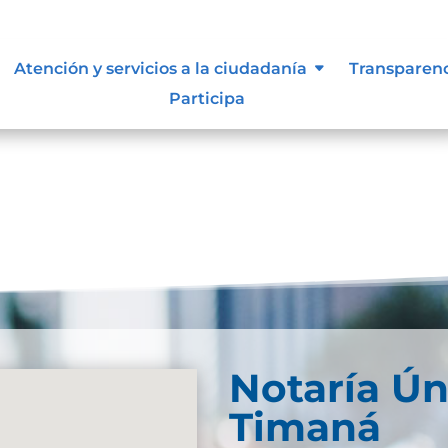
ue les aplique de interés.
Atención y servicios a la ciudadanía
Transparen
Participa
Notaría Ún
Timaná