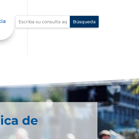
cia
ica de