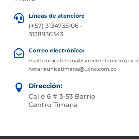
Líneas de atención:

(+57) 3134735106 -
3138936343
Correo electrónico:

mailto:unicatimana@supernotariado.gov.c
notariaunicatimana@ucnc.com.co
Dirección:

Calle 6 # 3-53 Barrio
Centro Timana