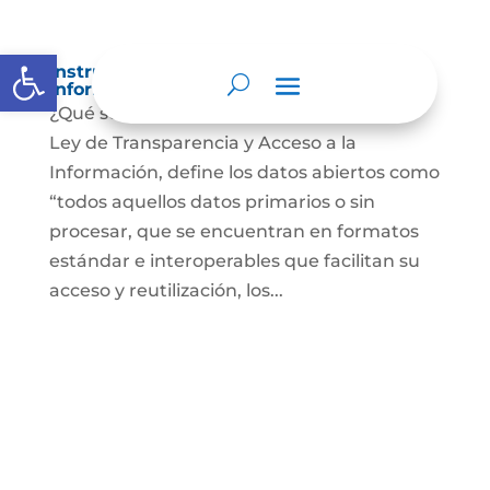
Abrir barra de herramientas
Instrumentos de gestión de la
información.
¿Qué son datos abiertos? En Colombia la
Ley de Transparencia y Acceso a la
Información, define los datos abiertos como
“todos aquellos datos primarios o sin
procesar, que se encuentran en formatos
estándar e interoperables que facilitan su
acceso y reutilización, los...