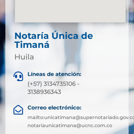
Notaría Única de
Timaná
Huila
Líneas de atención:

(+57) 3134735106 -
3138936343
Correo electrónico:

mailto:unicatimana@supernotariado.gov.c
notariaunicatimana@ucnc.com.co