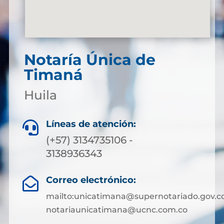
Notaría Única de
Timaná
Huila
Líneas de atención:

(+57) 3134735106 -
3138936343
Correo electrónico:

mailto:unicatimana@supernotariado.gov.c
notariaunicatimana@ucnc.com.co