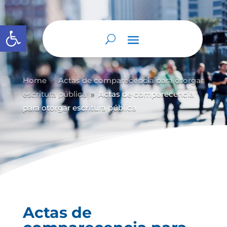
Abrir barra de herramientas
Home
Actas de comparecencia para otorgar
9
escritura pública
Actas de comparecencia
9
para otorgar escritura pública
Actas de