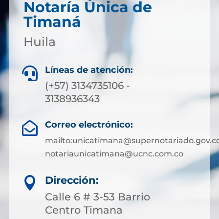
Notaría Única de
Timaná
Huila
Líneas de atención:

(+57) 3134735106 -
3138936343
Correo electrónico:

mailto:unicatimana@supernotariado.gov.c
notariaunicatimana@ucnc.com.co
Dirección:

Calle 6 # 3-53 Barrio
Centro Timana