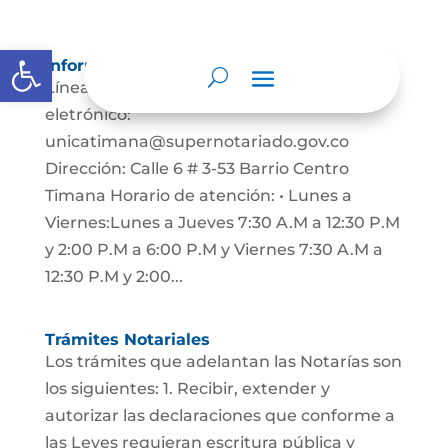
Abrir barra de herramientas
Información de Contacto
Líneas de atención: 3134735106 Correo
eletrónico:
unicatimana@supernotariado.gov.co
Dirección: Calle 6 # 3-53 Barrio Centro
Timana Horario de atención: • Lunes a
Viernes:Lunes a Jueves 7:30 A.M a 12:30 P.M
y 2:00 P.M a 6:00 P.M y Viernes 7:30 A.M a
12:30 P.M y 2:00...
Trámites Notariales
Los trámites que adelantan las Notarías son
los siguientes: 1. Recibir, extender y
autorizar las declaraciones que conforme a
las Leyes requieran escritura pública y