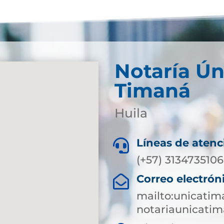
Notaría Ún
Timaná
Huila
Líneas de atenc

(+57) 3134735106
Correo electrón

mailto:unicati
notariaunicati