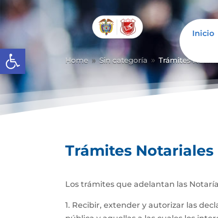
Inicio
Abrir barra de herramientas
Home
Sin categoría
Trámites Notari
9
9
Trámites Notariales
Los trámites que adelantan las Notaría
1. Recibir, extender y autorizar las de