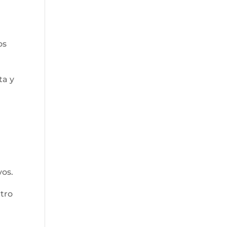
os
ta y
vos.
ntro