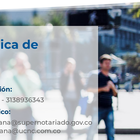
ica de
ión:
 - 3138936343
ico:
mana@supernotariado.gov.co
mana@ucnc.com.co