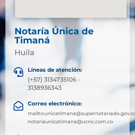
Notaría Única de
Timaná
Huila
Líneas de atención:

(+57) 3134735106 -
3138936343
Correo electrónico:

mailto:unicatimana@supernotariado.gov.c
notariaunicatimana@ucnc.com.co