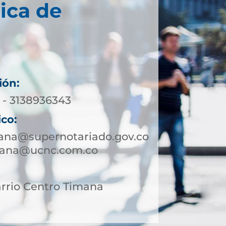
ica de
ión:
 - 3138936343
ico:
mana@supernotariado.gov.co
mana@ucnc.com.co
arrio Centro Timana