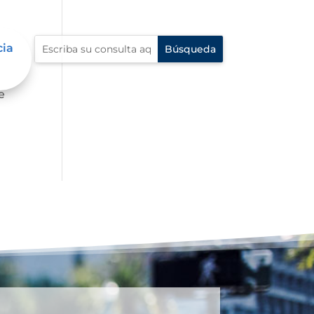
cia
e
e