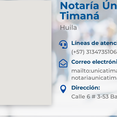
Notaría Ún
Timaná
Huila
Líneas de atenc

(+57) 3134735106
Correo electrón

mailto:unicati
notariaunicati
Dirección:

Calle 6 # 3-53 B