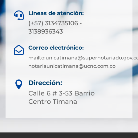
Líneas de atención:

(+57) 3134735106 -
3138936343
Correo electrónico:

mailto:unicatimana@supernotariado.gov.c
notariaunicatimana@ucnc.com.co
Dirección:

Calle 6 # 3-53 Barrio
Centro Timana