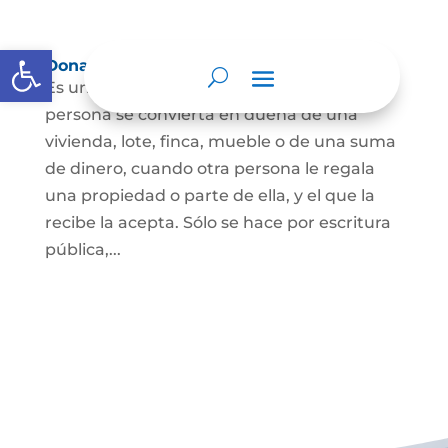
Abrir barra de herramientas
Donación
Es uno de los contratos cuyo fin es que una
persona se convierta en dueña de una
vivienda, lote, finca, mueble o de una suma
de dinero, cuando otra persona le regala
una propiedad o parte de ella, y el que la
recibe la acepta. Sólo se hace por escritura
pública,...