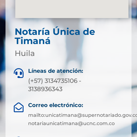
Notaría Única de
Timaná
Huila
Líneas de atención:

(+57) 3134735106 -
3138936343
Correo electrónico:

mailto:unicatimana@supernotariado.gov.c
notariaunicatimana@ucnc.com.co