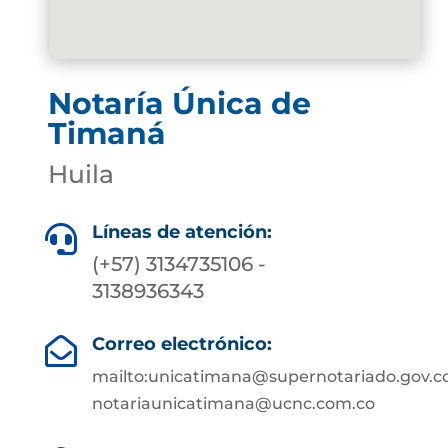
Notaría Única de
Timaná
Huila
Líneas de atención:

(+57) 3134735106 -
3138936343
Correo electrónico:

mailto:unicatimana@supernotariado.gov.c
notariaunicatimana@ucnc.com.co