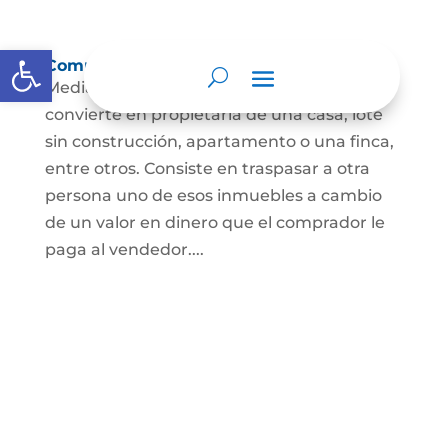
Abrir barra de herramientas
Compraventa de inmuebles
Mediante este contrato, una persona se
convierte en propietaria de una casa, lote
sin construcción, apartamento o una finca,
entre otros. Consiste en traspasar a otra
persona uno de esos inmuebles a cambio
de un valor en dinero que el comprador le
paga al vendedor....