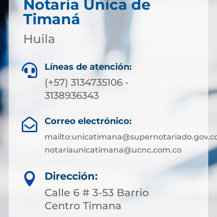
Notaría Única de
Timaná
Huila
Líneas de atención:

(+57) 3134735106 -
3138936343
Correo electrónico:

mailto:unicatimana@supernotariado.gov.c
notariaunicatimana@ucnc.com.co
Dirección:

Calle 6 # 3-53 Barrio
Centro Timana