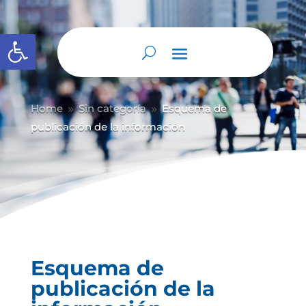
Abrir barra de herramientas
Home
Sin categoría
Esquema de
9
9
publicación de la información
Esquema de
publicación de la