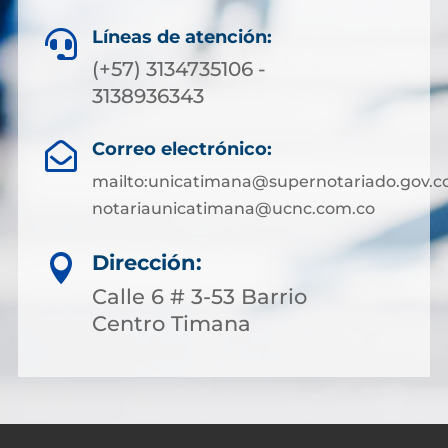
Líneas de atención:

(+57) 3134735106 -
3138936343
Correo electrónico:

mailto:unicatimana@supernotariado.gov.c
notariaunicatimana@ucnc.com.co
Dirección:

Calle 6 # 3-53 Barrio
Centro Timana