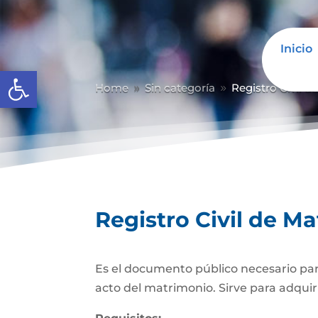
Inicio
Abrir barra de herramientas
Home
Sin categoría
Registro Civil 
9
9
Registro Civil de M
Es el documento público necesario para
acto del matrimonio. Sirve para adquiri