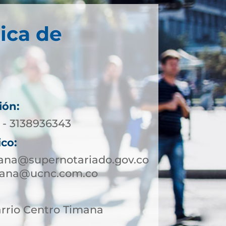
ica de
ión:
 - 3138936343
ico:
mana@supernotariado.gov.co
mana@ucnc.com.co
arrio Centro Timana