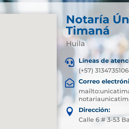
Notaría Ún
Timaná
Huila
Líneas de atenc

(+57) 3134735106
Correo electrón

mailto:unicati
notariaunicati
Dirección:

Calle 6 # 3-53 B