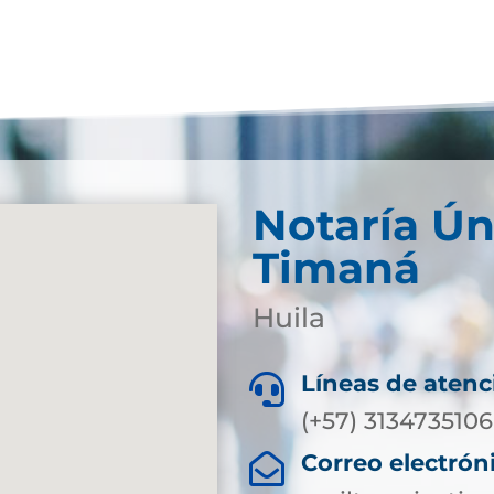
Notaría Ún
Timaná
Huila
Líneas de atenc

(+57) 3134735106
Correo electrón
