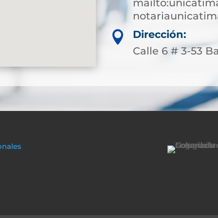
mailto:unicati
notariaunicati
Dirección:

Calle 6 # 3-53 B
onales