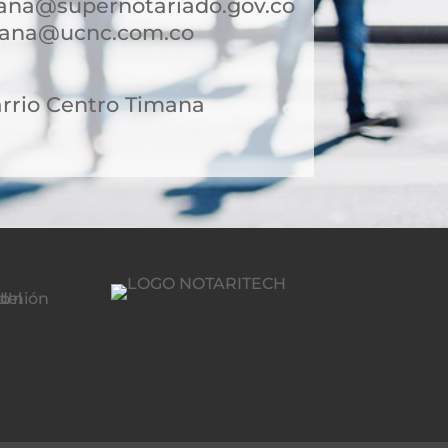
mana@supernotariado.gov.co
mana@ucnc.com.co
arrio Centro Timana