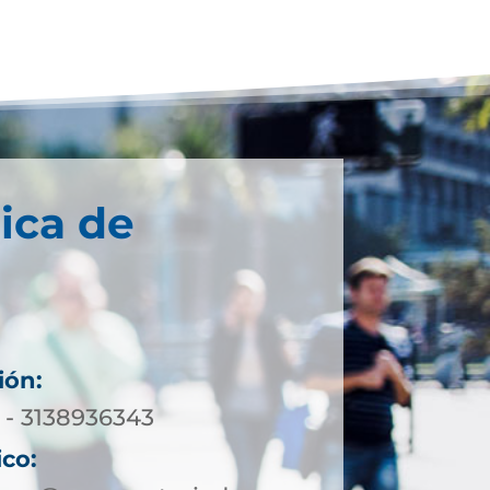
ica de
ión:
 - 3138936343
ico: