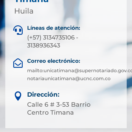
Huila
Líneas de atención:

(+57) 3134735106 -
3138936343
Correo electrónico:

mailto:unicatimana@supernotariado.gov.c
notariaunicatimana@ucnc.com.co
Dirección:

Calle 6 # 3-53 Barrio
Centro Timana