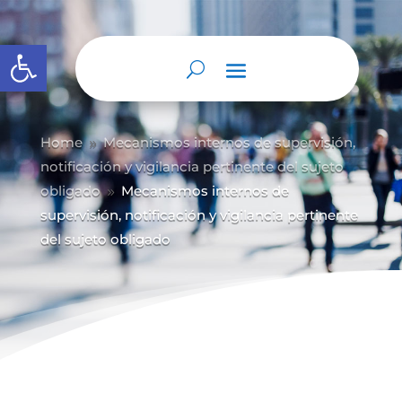
Abrir barra de herramientas
Home
Mecanismos internos de supervisión,
9
notificación y vigilancia pertinente del sujeto
obligado
Mecanismos internos de
9
supervisión, notificación y vigilancia pertinente
del sujeto obligado